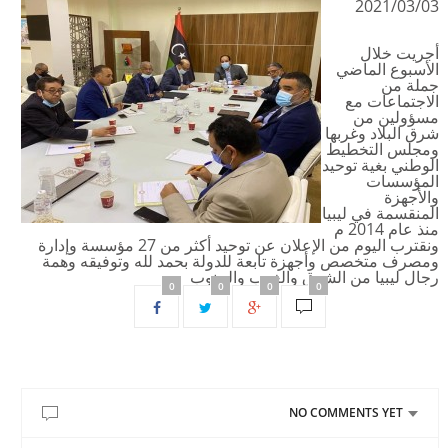
2021/03/03
أجريت خلال
الأسبوع الماضي
جملة من
الاجتماعات مع
مسؤولين من
شرق البلاد وغربها
ومجلس التخطيط
الوطني بغية توحيد
المؤسسات
والأجهزة
المنقسمة في ليبيا
منذ عام 2014 م
ونقترب اليوم من الإعلان عن توحيد أكثر من 27 مؤسسة وإدارة
ومصرف متخصص وأجهزة تابعة للدولة بحمد لله وتوفيقه وهمة
رجال ليبيا من الشرق والغرب والجنوب
0
0
0
0
NO COMMENTS YET