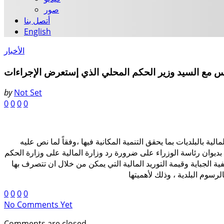
صور
أتصل بنا
English
الأخبار
يس مع السيد وزير الحكم المحلي الذي إستعرض الإجراءات
by
Not Set
0
0
0
0
 بالبلديات بما يحقق التنمية المكانية فيها ،وفقاً لما نص عليه
يذية الصادرة بالقرار رقم (103) لسنة 2013. وأكدنا خلال الاجتماع الذي عقد بديوان رئاسة الوزراء على ضرورة رد وزارة المالية على وزارة الحكم
مخولين ونوعية إيصالات القبض ( م ح 5 ) وكيفية الجباية وقيمة التوريد المالية التي يمكن من خلال ان تتصرف بها
0
0
0
0
No Comments Yet
Comments are closed