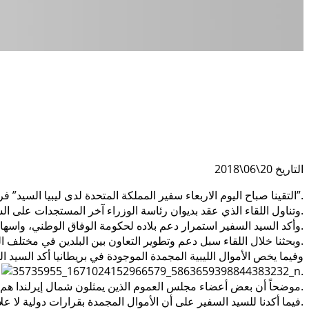
التاريخ 20\06\2018
التقينا صباح اليوم الاربعاء سفير المملكة المتحدة لدى ليبيا السيد” فرانك بيكير”.
وتناول اللقاء الذي عقد بديوان رئاسة الوزراء آخر المستجدات على الساحة الليبية وتداعيات الأحداث في منطقة الهلال النفطي.
وأكد السيد السفير استمرار دعم بلاده لحكومة الوفاق الوطني، واسهامها في إعادة الاستقرار في ليبيا.
وبحثنا خلال اللقاء سبل دعم وتطوير التعاون بين البلدين في مختلف المجالات.
وفيما يخص الأموال الليبية المجمدة الموجودة في بريطانيا أكد السيد
.
موضحاً أن بعض أعضاء مجلس العموم الذين يمثلون شمال إيرلندا هم من يريد طرح موضوع التعويضات داخل مجلس العموم وليس بناءاً على طلب من الحكومة البريطانية.
فيما أكدنا للسيد السفير على أن الأموال المجمدة بقرارات دولية لا علاقة لها بتعويضات اعمال العنف من نظام سابق و ان هذه الأموال جُمدت للمحافظة عليها وليس لاستغلالها خارج إرادة الشعب الليبي.