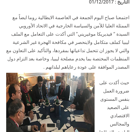
التاريخ :
/12/2017
01
اجتمعنا صباح اليوم الجمعة في العاصمة الايطالية روما ايضاً مع
الممثلة العليا للأمن والسياسة الخارجية في الاتحاد الأوروبي
السيدة ” فيديريكا موغيريني” التي أكدت على التعامل مع الملف
ليبيا كملف متكامل ولاينحصر في مكافحة الهجرة غير الشرعية
والتي لا يجوز ان تتحمل تداعياتها بمفردها، والتأكيد على التعاون مع
المنظمات المختصة بما يخدم مصلحة ليبيا، وخاصة بعد التزام دول
المصدر الموافقة على عودة رعاياهم لبلدانهم .
حيث أكدت على
ضرورة العمل
بنفس المستوى
على الصعيد
الاقتصادي
والمجالس