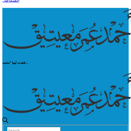
المتكامل
فقدت ليبيا “محمد...