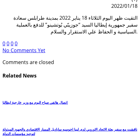
2022/01/18
التقيت ظهر اليوم الثلاثاء 18 يناير 2022 بمدينة طرابلس سعادة
سفير جمهورية إيطاليا السيد “جوزيبّي بُوتشينو” للدفع بالعملية
السياسية و الحفاظ علي الاستقرار والسلام.
0
0
0
0
No Comments Yet
Comments are closed
Related News
إتصال هاتفي صباح اليوم مع وزير خارجية ايطاليا
ناقشت مع سفير بعثة الاتحاد الاوروبي لدى ليبيا اخوسيه ساباديل المسار الاقتصادي والجهود المبذولة
لتوحيد مؤسسات الدولة