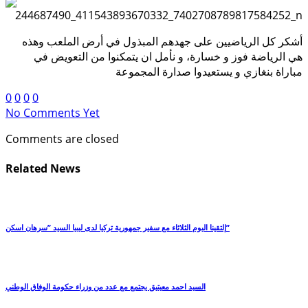
أشكر كل الرياضيين على جهدهم المبذول في أرض الملعب وهذه
هي الرياضة فوز و خسارة، و نأمل ان يتمكنوا من التعويض في
مباراة بنغازي و يستعيدوا صدارة المجموعة
0
0
0
0
No Comments Yet
Comments are closed
Related News
إلتقينا اليوم الثلاثاء مع سفير جمهورية تركيا لدى ليبيا السيد ‏”سرهان اسكن”
السيد احمد معيتيق يجتمع مع عدد من وزراء حكومة الوفاق الوطني