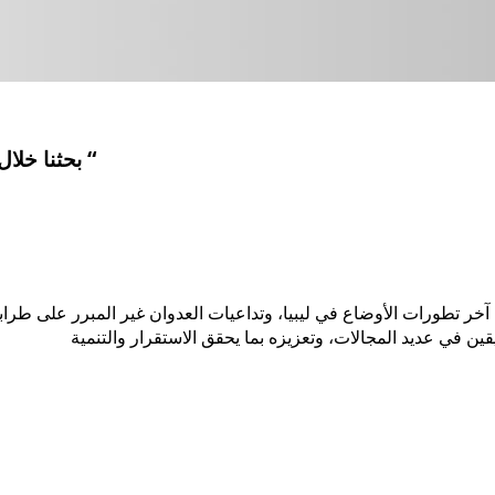
بحثنا خلال لقاء سفير دولة ايطاليا لدى ليبيا السيد “جوزيبي بوتشيني “
“، آخر تطورات الأوضاع في ليبيا، وتداعيات العدوان غير المبرر على طر