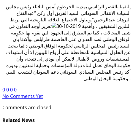
إلتقينا بالقصر الرئاسي بمدينة الخرطوم أمس الثلاثاء رئيس مجلس
السيادة الانتقالي السوداني السيد الفريق أول ركن “عبدالفتاح
البرهان عبدالرحمن”.وتناول الاجتماع العلاقة التاريخية التي تربط
البلدين الشقيقين ، وأهمية
تعزيز أوجه التعاون في
شتى المجالات ، كما تم التطرق إلى الجهود التي تقوم بها حكومة
الوفاق الوطني لصد العدوان على العاصمة طرابلس .وأكدنا بأن
السيد رئيس المجلس الرئاسي لحكومة الوفاق الوطني دائما يبحث
عن الحلول السياسية للمحافظة على أرواح الليبيين إلا أن استهداف
المستشفيا
ت وروض الأطفال لايمكن أن يودي إلى نتيجة، وأن
حكومة الوفاق تعمل لبناء دولة المؤسسات وحماية المدنيين .
بدوره
أكد رئيس المجلس السيادي السوداني دعم السودان للشعب الليبي
وحكومة الوفاق الوطني .
0
0
0
0
No Comments Yet
Comments are closed
Related News