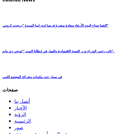
التقينا صباح اليوم الأربعاء سعادة سفيرة فرنسا لدى ليبيا السيدة “بريجيت كرومي”
نائب رئيس الوزراء وزير التنمية الاقتصادية والعمل في إيطاليا السيد ” لويجي دي مايو”،
في سبيل حث مكونات وشرائح المجتمع الليبي
صفحات
أتصل بنا
الأخبار
الرؤية
الرئيسية
صور
عن السيد أحمد عمر معيتيق