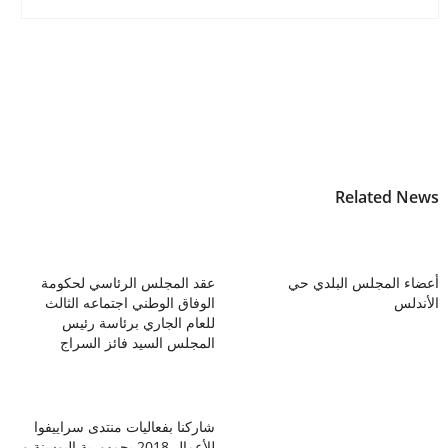
Related News
أعضاء المجلس البلدي حي
عقد المجلس الرئاسي لحكومة
الأندلس
الوفاق الوطني اجتماعه الثالث
للعام الجاري برئاسة رئيس
المجلس السيد فائز السراج
شاركنا بفعاليات منتدى سراييفوا
للأعمال 2018 بجمهورية البوسنة و