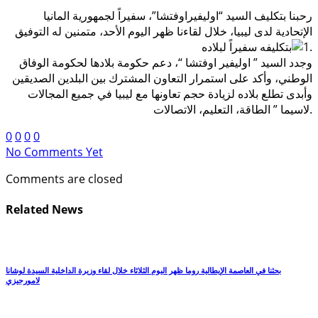
رحبنا بتكليف السيد “اوليفيراوفتشا”، سفيراً لجمهورية المانيا
الإتحادية لدى ليبيا، خلال لقاءنا ظهر اليوم الأحد، متمنين له التوفيق
.
بتكليفه سفيراً لبلاده
وجدد السيد ” اوليفير اوفتشا “، دعم حكومة بلادها لحكومة الوفاق
الوطني، وأكد على استمرار التعاون المشترك بين البلدين الصديقين
وأبدى تطلع بلاده لزيادة حجم تعاونها مع ليبيا في جميع المجالات
لاسيما ” الطاقة، التعليم، الاتصالات.
0
0
0
0
No Comments Yet
Comments are closed
Related News
بحثنا في العاصمة الإيطالية روما ظهر اليوم الثلاثاء خلال لقاء وزيرة الداخلية السيدة لوشانا
لامورجيزي