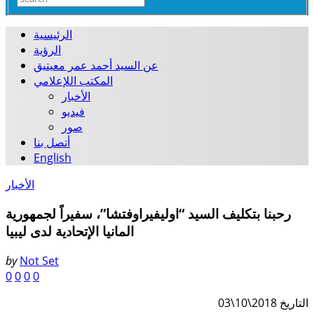
الرئيسية
الرؤية
عن السيد أحمد عمر معيتيق
المكتب اللإعلامي
الأخبار
فيديو
صور
أتصل بنا
English
الأخبار
رحبنا بتكليف السيد “اوليفيراوفتشا”، سفيراً لجمهورية
المانيا الإتحادية لدى ليبيا
by
Not Set
0
0
0
0
03\10\2018 التاريخ