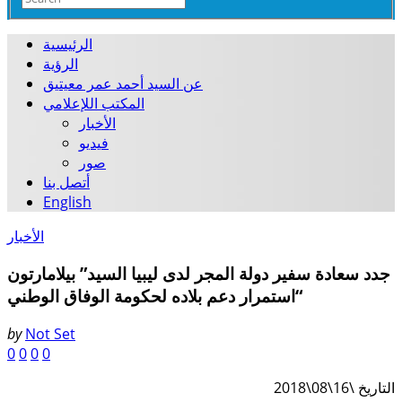
الرئيسية
الرؤية
عن السيد أحمد عمر معيتيق
المكتب اللإعلامي
الأخبار
فيديو
صور
أتصل بنا
English
الأخبار
جدد سعادة سفير دولة المجر لدى ليبيا السيد” بيلامارتون
“استمرار دعم بلاده لحكومة الوفاق الوطني
by
Not Set
0
0
0
0
التاريخ \16\08\2018