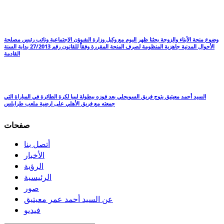
وضوع منحة الأبناء والزوجة بحثنا ظهر اليوم مع وكيل وزارة الشوؤن الإجتماعية ونائب رئيس مصلحة
الأحوال المدنية جاهزية المنظومة لصرف المنحة المقررة وفقاً للقانون رقم 27/2013 بداية السنة
القادمة
السيد أحمد معيتيق يتوج فريق السويحلي بعد فوزه ببطولة ليبيا لكرة الطائرة في المباراة التي
جمعته مع فريق الأهلي على ارضية ملعب طرابلس
صفحات
أتصل بنا
الأخبار
الرؤية
الرئيسية
صور
عن السيد أحمد عمر معيتيق
فيديو