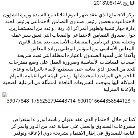
التاريخ \14\08\2018
تركز الاجتماع الذي عقد ظهر اليوم الثلاثاء مع السيدة وزيرة الشؤون
الاجتماعية وبحضور رئيس صندوق التضامن الاجتماعي ورئيس لجنة
إدارة جهاز تنمية وتطوير المراكز الإدارية ، وعدد من المستشارين،
حول صندوق التضامن الاجتماعي والصعاب التي تعيق سير عمله
وجعلته يعجز في تأمين المعاشات الأساسية بعد تعديل قانون
المعاش الأساسي من المؤتمر الوطني بزيادة المعاش.
وأكدنا على أهمية الصندوق باعتباره المظلة التي تضم شريحة
أصحاب المعاشات الأساسية وضرورة العمل على وضع مقترحات
للحد من العجز الذي يعانيه
حتى يستطيع الإيفاء بالتزاماته وعدم
التأخير في المواعيد المحددة لها، ودعم الهيئة في القيامة بالمهام
الموكلة اليها بموجب التشريعات النافذة المتمثّلة في الرعاية الصحية
والإعانة المنزلية
.
كما تم خلال الاجتماع الذي عقد بديوان رئاسة الوزراء استعراض
مشروعات الصندوق والعمل على صيانة عدد من الدور والمراكز
التابعة للصندوق في إطار الاهتمام بشريحة ذوي الإعاقة وتوفير