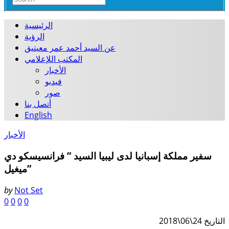
الرئيسية
الرؤية
عن السيد أحمد عمر معيتيق
المكتب اللإعلامي
الأخبار
فيديو
صور
أتصل بنا
English
الأخبار
سفير مملكة إسبانيا لدى ليبيا السيد ” فرانسيسكو دي
ميغيل”
by
Not Set
0
0
0
0
التاريخ 24\06\2018