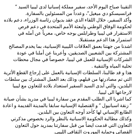
التقينا صباح اليوم الأحد، سفير مملكة إسبانيا لدى ليبيا السيد ”
فرانسيسكو دي ميغيل”، وعدداً من المسئولين بالسفارة.
وأكد السفير، خلال اللقاء الذي عقد بديوان رئاسة الوزراء، دعم بلاده
لحكومة الوفاق الوطني ولبعثة الأمم المتحدة في دعم فرص
الاستقرار في ليبيا وطرابلس بوجه خاص، معرباً عن أمله في
استمرار هذا الدعم مستقبلا.
اشدنا من جهتنا بعمق العلاقات الليبية الإسبانية، بما يخدم المصالح
المشتركة بين الشعبين الصديقين، وأعربنا عن أملنا في عودة
الشركات الإسبانية للعمل في ليبيا، خصوصاً
في مجال محطات
تحلية المياه والتنقية .
هذا و قد طالبنا، السلطات الإسبانية بالعمل على إرجاع القطع الأثرية
التي تم مصادرتها من قبلهم، وذلك بعد العمل المشترك بين سلطات
البلدين، والتي أبدى السيد السفير استعداد بلاده للتعاون مع ليبيا
لارجاعها الى ليبيا.
كما اشرنا الى الطلب المقدم من سفارة ليبيا في مدريد بشأن صيانة
” زنقة اسبانيول ” و القنصلية الإسبانية سابقا بالمدينة القديمة و اعادة
الطابع الإسباني لها كأحد أوجه التعاون بين البلدين.
وكذلك مطالبة الحكومة الاسبانية بالنظر والرد بخصوص مذكرتي
التعاون التي قدمت ايضاً من قبل سفارتنا بمدريد حول التعاون
القضائي وحماية الموروث الثقافي الليبي.