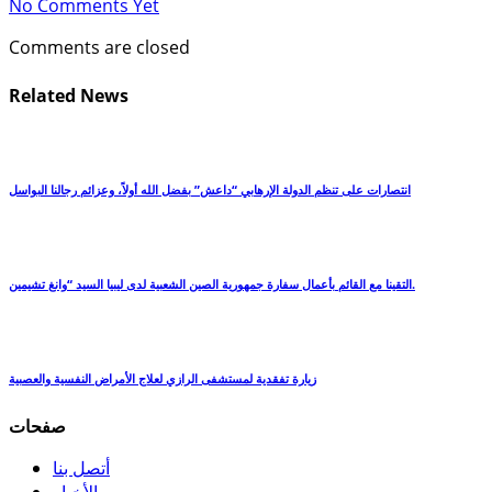
No Comments Yet
Comments are closed
Related News
انتصارات على تنظم الدولة الإرهابي “داعش” بفضل الله أولاً، وعزائم رجالنا البواسل
التقينا مع القائم بأعمال سفارة جمهورية الصين الشعبية لدى ليبيا السيد “وانغ تشيمين.
زيارة تفقدية لمستشفى الرازي لعلاج الأمراض النفسية والعصبية
صفحات
أتصل بنا
الأخبار