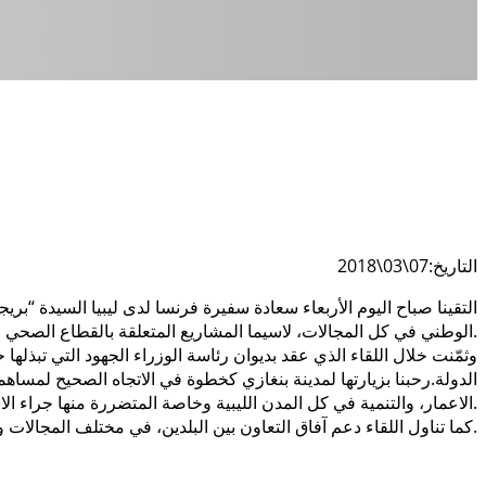
التاريخ:07\03\2018
التقينا صباح اليوم الأربعاء سعادة سفيرة فرنسا لدى ليبيا السيدة “ب
الوطني في كل المجالات، لاسيما المشاريع المتعلقة بالقطاع الصحي وإعادة الاعمار ودعم جامعة بنغازي.
وثمّنت خلال اللقاء الذي عقد بديوان رئاسة الوزراء الجهود التي تبذله
الدولة.رحبنا بزيارتها لمدينة بنغازي كخطوة في الاتجاه الصحيح لمساهم
الاعمار، والتنمية في كل المدن الليبية وخاصة المتضررة منها جراء الاشتباكات، واستئناف العمل في المتوقفة منها حسب الأولوية.
كما تناول اللقاء دعم آفاق التعاون بين البلدين، في مختلف المجالات وسبل تطويرها.