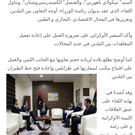
السيد” ميكولاي ناهورتي”، والقنصل” الكسندرسيروشتان”. وتناول
اللقاء، الذي عقد بديوان رئاسة الوزراء، أوجه التعاون بين البلدين،
وتعزيزها في المجال الاقتصادي ،التجاري و الطبي.
وأكد السفير الأوكراني على ضرورة العمل على إعادة تفعيل
المعاهدات بين البلدين في عديد المجالات.
كما أوضح تطلع بلاده لزيادة حجم تعاونها مع الجانب الليبي والعمل
على افتتاح مكتب لسفارتها في طرابلس وإعادة فتح خط الطيران
بين البلدين .
وقد أشدنا في
نهاية اللقاء على
عمق العلاقات
الليبية الأوكرانية
و على رغبة
السفير في عودة