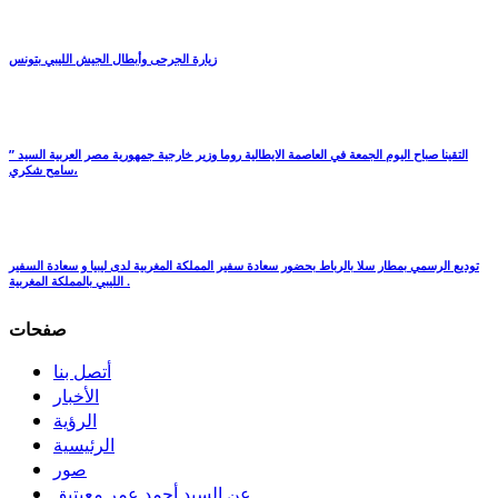
زيارة الجرحى وأبطال الجيش الليبي بتونس
التقينا صباح اليوم الجمعة في العاصمة الايطالية روما وزير خارجية جمهورية مصر العربية السيد ”
سامح شكري،
توديع الرسمي بمطار سلا بالرباط بحضور سعادة سفير المملكة المغربية لدى ليبيا و سعادة السفير
الليبي بالمملكة المغربية .
صفحات
أتصل بنا
الأخبار
الرؤية
الرئيسية
صور
عن السيد أحمد عمر معيتيق