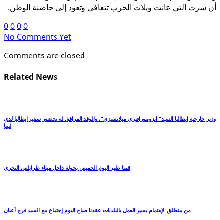
أن سرت التي عانت ويلات الحرب تتعافى وتعود إلى حاضنة الوطن.
0
0
0
0
No Comments Yet
Comments are closed
Related News
وزير خارجية إيطاليا السيد” انزومورافيري ميلانسيزي”، والوفد المرافق له بحضور سفير ايطاليا لدى
ليبيا
قمنا ظهر اليوم الخميس بجولة داخل ميناء طرابلس البحري
من منطلق الإهتمام بسير العمل بالبلديات عقدنا صباح اليوم إجتماع مع السيد فرج أعبان