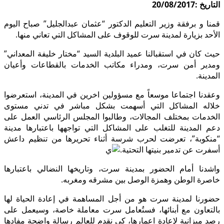
التاريخ :20/08/2017
قمنا و برفقة وزير التعليم الدكتور “عثمان عبدالجليل” صباح اليوم
الأحد بزيارة لمدينة سرت للوقوف على المشاكل التي تعاني منها.
حيث كان في استقبالنا عميد البلدية السيد “مختار خليفة المعداني”
ومدير أمن سرت، ومدراء مكاتب الخدمات بالقطاعات وأعيان
المدينة.
وعقدنا اجتماعا موسعاً مع مسؤولين اخرين في المدينة، استعرضوا
خلاله المشاكل التي أسهمت بشكل مباشر في تدني مستوى
الخدمات بمختلف المجالات، وطالبوا المجلس الرئاسي العمل على
دعم المدينة للتغلب على المشاكل التي تواجهها باعتبارها مدينة
“منك
وبة”، تعرضت لحرب شرسة أثناء تحريرها من تنظيم داعش
أسفرت عن تدمير بنيتها التحتية.
واشدنا أمام الحضور بمدينة سرت، وتاريخها النضالي باعتبارها
خاصرة الوطن وهمزة الوصل بين مشرقه ومغربه.
حضورنا لمدينة سرت هو من أجل المساهمة في إعادة الحياة لها
بالتعاون مع أبنائها، فستُعامل سرت معاملة خاصة، وسيعمل على
رصد ميزانية لإعادة اعمارها، كي نقدم للعالم رسالة واضحة مفادها